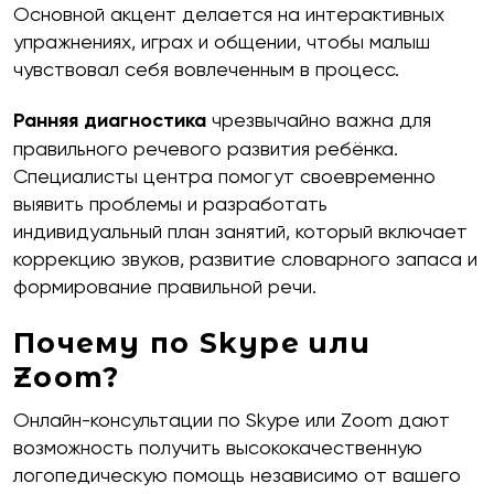
Основной акцент делается на интерактивных
упражнениях, играх и общении, чтобы малыш
Какие мессенджеры есть у вас на этом номере
чувствовал себя вовлеченным в процесс.
тел.?
Ранняя диагностика
чрезвычайно важна для
Telegram
WhatsApp
Viber
правильного речевого развития ребёнка.
Специалисты центра помогут своевременно
Оставить заявку
выявить проблемы и разработать
индивидуальный план занятий, который включает
коррекцию звуков, развитие словарного запаса и
формирование правильной речи.
Почему по Skype или
Zoom?
Онлайн-консультации по Skype или Zoom дают
возможность получить высококачественную
логопедическую помощь независимо от вашего