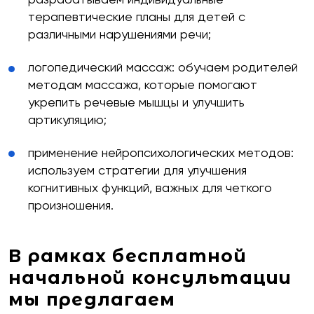
терапевтические планы для детей с
различными нарушениями речи;
логопедический массаж: обучаем родителей
бесплатную
методам массажа, которые помогают
укрепить речевые мышцы и улучшить
артикуляцию;
применение нейропсихологических методов:
используем стратегии для улучшения
когнитивных функций, важных для четкого
произношения.
Какие мессенджеры есть у вас на этом номере
тел.?
В рамках бесплатной
начальной консультации
Telegram
WhatsApp
Viber
мы предлагаем