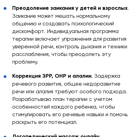
Преодоление заикания у детей и взрослых
.
Какие мессенджеры есть у вас на этом номере
Заикание может мешать нормальному
тел.?
общению и создавать психологический
дискомфорт. Индивидуальная программа
Telegram
WhatsApp
Viber
терапии включает упражнения для развития
уверенной речи, контроль дыхания и техники
расслабления, чтобы преодолеть эту
Оставить заявку
проблему.
Коррекция ЗРР, ОНР и алалии
. Задержка
речевого развития, общее недоразвитие
речи или алалия требуют особого подхода.
Разрабатываю план терапии с учетом
особенностей каждого ребенка, чтобы
стимулировать его речевые навыки и помочь
раскрыть его потенциал.
Логопедический массаж онлайн
.