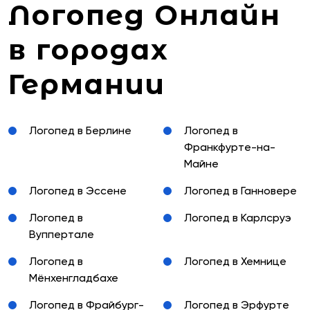
Логопед Онлайн
в городах
Германии
Логопед в Берлине
Логопед в
Франкфурте-на-
Майне
Логопед в Эссене
Логопед в Ганновере
Логопед в
Логопед в Карлсруэ
Вуппертале
Логопед в
Логопед в Хемнице
Мёнхенгладбахе
Логопед в Фрайбург-
Логопед в Эрфурте