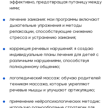
эффективно, предотвращая путаницу между
ними;
лечение заикания: мои программы включают
Какие мессенджеры есть у вас на этом номере
тел.?
дыхательные упражнения и методы
релаксации, способствующие снижению
Telegram
WhatsApp
Viber
стресса и устранению заикания;
коррекция речевых нарушений: я создаю
Оставить заявку
индивидуальные планы лечения для детей с
различными нарушениями, способствуя
полноценному общению;
логопедический массаж: обучаю родителей
техникам массажа, которые укрепляют
речевые мышцы и улучшают артикуляцию;
применение нейропсихологических методик:
использую разнообразные стратегии для