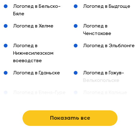
Логопед в Бельско-
Логопед в Быдгоще
Бяле
Логопед в Хелме
Логопед в
Ченстохове
Логопед в
Логопед в Эльблонге
Нижнесилезском
воеводстве
Логопед в Гданьске
Логопед в Гожув-
Велькопольске
Логопед в Еленя-Гуре
Логопед в Калише
Логопед в Катовице
Логопед в Кельце
Логопед в Конине
Логопед в Кошалине
Показать все
Логопед в Кракове
Логопед в Куявско-
Поморском