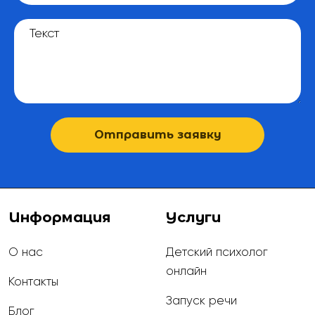
Остроленке
Логопед в Пётркув-
Логопед в Плоцке
Трыбунальске
Логопед в
Логопед в Поморских
Подкарпатском
воеводстве
Отправить заявку
Логопед в Познане
Логопед в Пшемысле
Логопед в Радоме
Логопед в Жешуве
Логопед в Щецине
Логопед в Седльце
Информация
Услуги
Логопед в Серадзе
Логопед в
Скерневице
О нас
Детский психолог
Логопед в Силезском
Логопед в Слупске
онлайн
воеводстве
Контакты
Запуск речи
Логопед в Сувалках
Логопед в
Блог