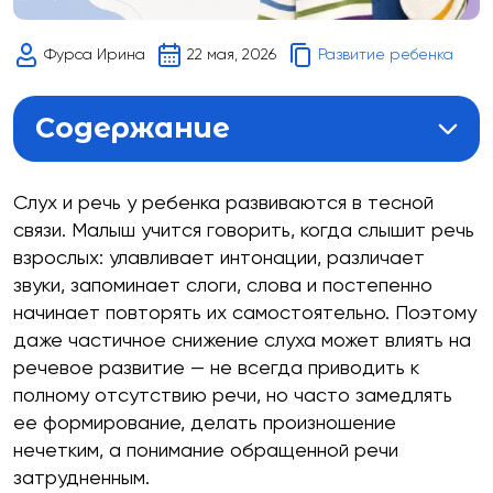
Советы родителям
Фурса Ирина
22 мая, 2026
Развитие ребенка
Содержание
Развитие речи слабослышащих детей
Слух и речь у ребенка развиваются в тесной
связи. Малыш учится говорить, когда слышит речь
Почему нарушение слуха влияет не
взрослых: улавливает интонации, различает
только на звуки, но и на понимание
звуки, запоминает слоги, слова и постепенно
речи
начинает повторять их самостоятельно. Поэтому
даже частичное снижение слуха может влиять на
Какие признаки должны насторожить
речевое развитие — не всегда приводить к
родителей в разном возрасте
полному отсутствию речи, но часто замедлять
ее формирование, делать произношение
Логопедическая работа со
нечетким, а понимание обращенной речи
слабослышащими детьми
затрудненным.