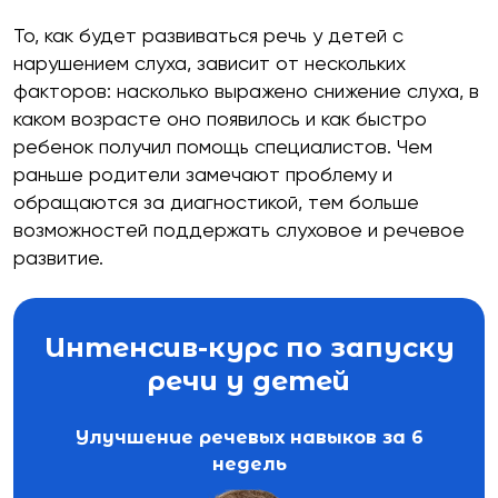
Как проходит работа со
То, как будет развиваться речь у детей с
нарушением слуха, зависит от нескольких
слабослышащими детьми онлайн
факторов: насколько выражено снижение слуха, в
Какие специалисты нужны ребенку
каком возрасте оно появилось и как быстро
ребенок получил помощь специалистов. Чем
кроме логопеда
раньше родители замечают проблему и
Ошибки, из-за которых коррекция
обращаются за диагностикой, тем больше
возможностей поддержать слуховое и речевое
затягивается
развитие.
Пошаговый алгоритм для родителей,
если есть подозрение на снижение
Интенсив-курс по запуску
слуха
речи у детей
Улучшение речевых навыков за 6
недель