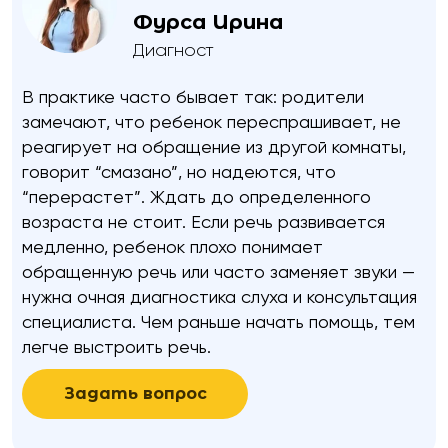
Фурса Ирина
Какие мессенджеры есть у вас на этом номере
Диагност
тел.?
В практике часто бывает так: родители
Telegram
WhatsApp
Viber
замечают, что ребенок переспрашивает, не
реагирует на обращение из другой комнаты,
говорит “смазано”, но надеются, что
Оставить заявку
“перерастет”. Ждать до определенного
возраста не стоит. Если речь развивается
медленно, ребенок плохо понимает
обращенную речь или часто заменяет звуки —
нужна очная диагностика слуха и консультация
специалиста. Чем раньше начать помощь, тем
легче выстроить речь.
Задать вопрос